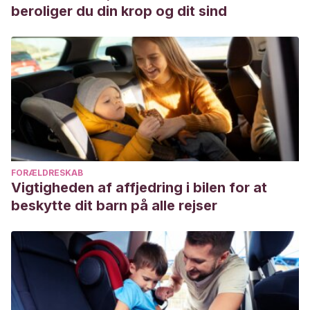
cooperativo/
beroliger du din krop og dit sind
Johnson, D., Johnson, R., Johnson Holubec. E. (1999) El
aprendizaje cooperativo en el aula. Editorial Paidós.
Jover González, J. (2018).
PROYECTO MURAL
COOPERATIVO EL ARTE COMO HERRAMIENTA DE
INSERCIÓN SOCIAL
(Doctoral dissertation, Universitat
Politècnica de València).
https://riunet.upv.es/handle/10251/97486
Rue, J. (s.f.) ¿Qué es Aprendizaje Cooperativo? Universitat
FORÆLDRESKAB
Polítécnica de Catalunya. Barcelona.
Vigtigheden af affjedring i bilen for at
https://www.upc.edu/rima/es/grupos/giac-grupo-de-
beskytte dit barn på alle rejser
interes-en-aprendizaje-cooperativo/bfque-es-
aprendizaje-cooperativo
Romero, E. (s.f.) Técnica del puzzle. Universidad de
Salamanca.
https://diarium.usal.es/ariasromeroelisa/innovacion-y-