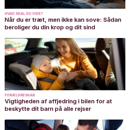
efectos del divorcio en los hijos.
Psicothema
,
4
(2), 491-511.
HVAD SKAL DU VIDE?
Salvador, G. P., & Del Barrio, V.
(1995). El efecto del
Når du er træt, men ikke kan sove: Sådan
divorcio sobre la ansiedad de los hijos.
Psicothema
,
7
(3),
beroliger du din krop og dit sind
489-497.
https://www.redalyc.org/pdf/727/72707302.pdf
Shaw, D.
(1991) The Effects of divorce on children’s
adjustment. Behavior Modification, 15(4), 456-485.
Testor, C. P., Pujol, M. D., Vidal, C. V., & Alegret, I. A.
(2009). El divorcio: una aproximación psicológica.
Universidad Ramon Llull
,
2
, 39-46.
https://www.researchgate.net/profile/Carles_Testor/public
divorcio-una-aproximacion-psicologica.pdf
FORÆLDRESKAB
Vigtigheden af affjedring i bilen for at
beskytte dit barn på alle rejser