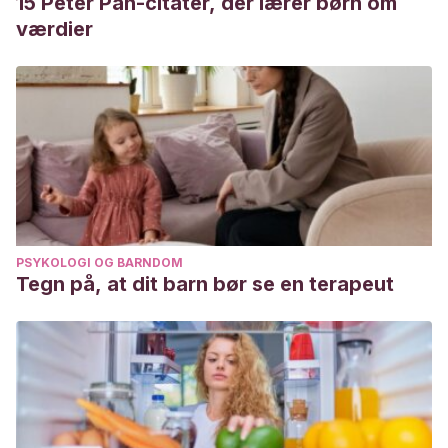
15 Peter Pan-citater, der lærer børn om
værdier
PSYKOLOGI OG BARNDOM
Tegn på, at dit barn bør se en terapeut