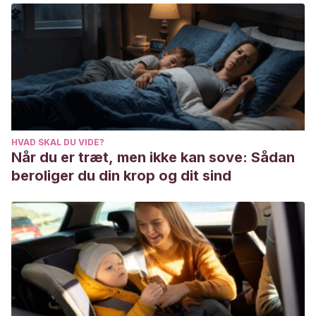
Alianza Editorial.
Frank, A.
(ed. 2010).
El diario de Ana Frank.
PLAZA &
JANES.
Stoker, B.
(ed. 2011).
Drácula
. Austral.
Verne, J.
(ed. 2002).
La vuelta al mundo en 80 días.
Grupo
Anaya Publicaciones Generale.
Shakespeare, W.
(ed. 2010).
Otelo
. Austral.
HVAD SKAL DU VIDE?
Når du er træt, men ikke kan sove: Sådan
beroliger du din krop og dit sind