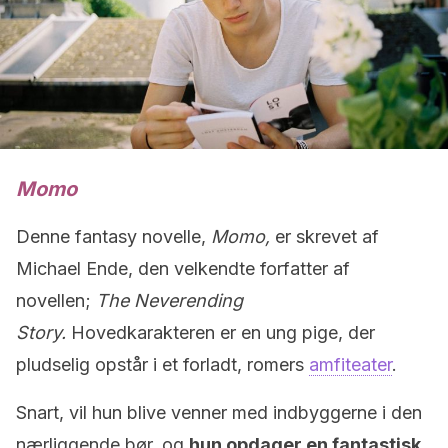
Momo
Denne fantasy novelle,
Momo,
er skrevet af
Michael Ende, den velkendte forfatter af
novellen;
The Neverending
Story.
Hovedkarakteren er en ung pige, der
pludselig opstår i et forladt, romers
amfiteater
.
Snart, vil hun blive venner med indbyggerne i den
nærliggende bør, og
hun opdager en fantastisk