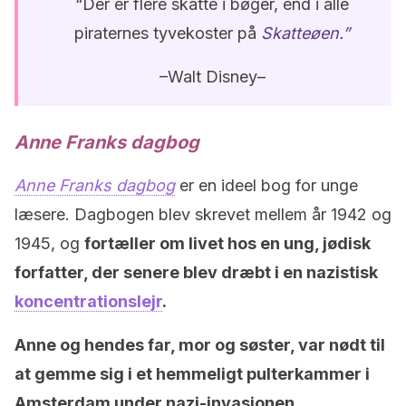
“Der er flere skatte i bøger, end i alle
piraternes tyvekoster på
Skatteøen.”
–Walt Disney–
Anne Franks dagbog
Anne Franks dagbog
er en ideel bog for unge
læsere. Dagbogen blev skrevet mellem år 1942 og
1945, og
fortæller om livet hos en ung, jødisk
forfatter, der senere blev dræbt i en nazistisk
koncentrationslejr
.
Anne og hendes far, mor og søster, var nødt til
at gemme sig i et hemmeligt pulterkammer i
Amsterdam under nazi-invasionen.