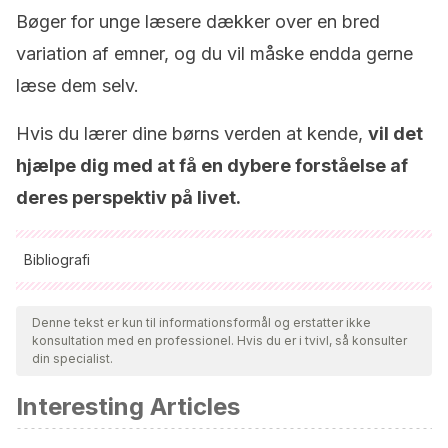
Bøger for unge læsere dækker over en bred
variation af emner, og du vil måske endda gerne
læse dem selv.
Hvis du lærer dine børns verden at kende,
vil det
hjælpe dig med at få en dybere forståelse af
deres perspektiv på livet.
Bibliografi
Alle citerede kilder blev grundigt gennemgået af vores team
for at sikre deres kvalitet, pålidelighed, aktualitet og validitet.
Denne tekst er kun til informationsformål og erstatter ikke
konsultation med en professionel. Hvis du er i tvivl, så konsulter
Bibliografien i denne artikel blev betragtet som pålidelig og af
din specialist.
akademisk eller videnskabelig nøjagtighed.
Interesting Articles
Ende, M.
(2007)
Momo
. Alfaguara.
Salinger, J. D.
(ed. 2020).
El guardián entre el centeno
.