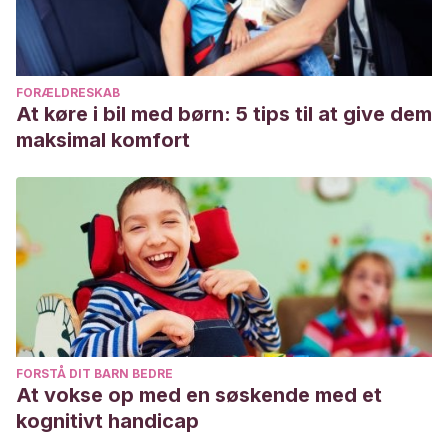
https://revistas.um.es/analesps/article/view/28511
FORÆLDRESKAB
At køre i bil med børn: 5 tips til at give dem
maksimal komfort
FORSTÅ DIT BARN BEDRE
At vokse op med en søskende med et
kognitivt handicap