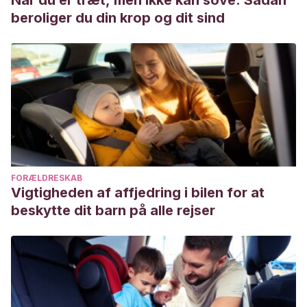
Når du er træt, men ikke kan sove: Sådan
https://go.gale.com/ps/anonymous?
beroliger du din krop og dit sind
id=GALE%7CA116035871&sid=googleScholar&v=2.1&it=r&li
Garaigordobil Landazabal, M.
(2004). Intervención
psicológica en la conducta agresiva y antisocial con niños.
Psicothema
,
16
(3).
https://www.redalyc.org/html/727/72716315/
Noroño Morales, N. V., Cruz Segundo, R., Cadalso
Sorroche, R., & Fernández Benítez, O.
(2002). Influencia
del medio familiar en niños con conductas agresivas.
FORÆLDRESKAB
Revista cubana de Pediatria
,
74
(2), 138-144.
Vigtigheden af affjedring i bilen for at
http://scielo.sld.cu/scielo.php?
beskytte dit barn på alle rejser
script=sci_arttext&pid=S0034-75312002000200007
Verona, J. A. G., Pastor, J. F., De Paz, F., Barbosa, M.,
Macías, J. A., Maniega, M. A., … & Picornell, I.
(2002).
Psicobiología de las conductas agresivas.
Anales de
Psicología/Annals of Psychology
,
18
(2), 293-303.