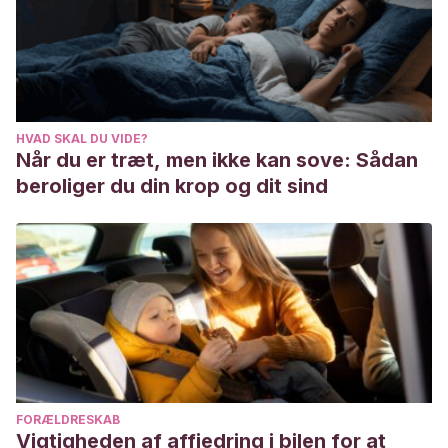
22994859.
García Hernández JÁ, Madera González D, Padilla
Castillo M, Figueras Falcón T.
Use of a specific anti-
stretch mark cream for preventing or reducing the severity
of striae gravidarum. Randomized, double-blind, controlled
HVAD SKAL DU VIDE?
trial. Int J Cosmet Sci. 2013 Jun;35(3):233-7. doi:
Når du er træt, men ikke kan sove: Sådan
10.1111/ics.12029. Epub 2013 Jan 15. PMID: 23237514.
beroliger du din krop og dit sind
FORÆLDRESKAB
Vigtigheden af affjedring i bilen for at