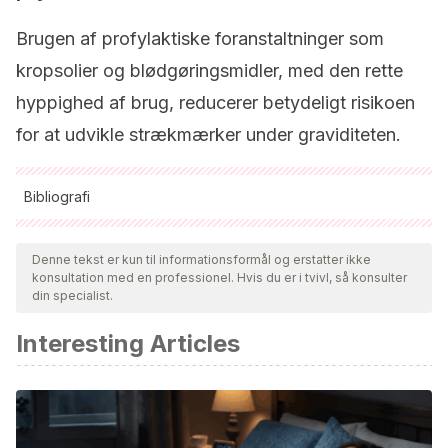
Brugen af profylaktiske foranstaltninger som
kropsolier og blødgøringsmidler, med den rette
hyppighed af brug, reducerer betydeligt risikoen
for at udvikle strækmærker under graviditeten.
Bibliografi
Alle citerede kilder blev grundigt gennemgået af vores team
for at sikre deres kvalitet, pålidelighed, aktualitet og validitet.
Denne tekst er kun til informationsformål og erstatter ikke
konsultation med en professionel. Hvis du er i tvivl, så konsulter
Bibliografien i denne artikel blev betragtet som pålidelig og af
din specialist.
akademisk eller videnskabelig nøjagtighed.
Interesting Articles
Rawlings AV, Bielfeldt S, Lombard KJ. A
review of the
effects of moisturizers on the appearance of scars and
striae. Int J Cosmet Sci. 2012 Dec;34(6):519-24. doi:
10.1111/j.1468-2494.2012.00751.x. Epub 2012 Sep 21. PMID: