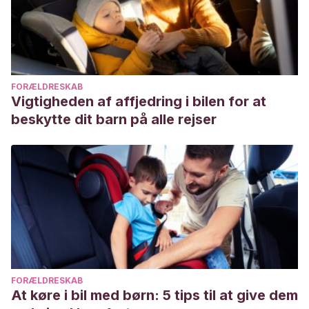
Picking Disorder. J Clin Psychopharmacol. 2016
Apr;36(2):147-52. doi: 10.1097/JCP.0000000000000462.
PMID: 26872117; PMCID: PMC4930073.
What is Skin Picking Disorder? [ Internet ] Disponible en:
FORÆLDRESKAB
https://iocdf.org/about-ocd/related-disorders/skin-picking-
Vigtigheden af affjedring i bilen for at
disorder/
beskytte dit barn på alle rejser
FORÆLDRESKAB
At køre i bil med børn: 5 tips til at give dem