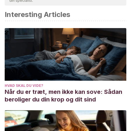
din specialist.
akademisk eller videnskabelig nøjagtighed.
Interesting Articles
Grant JE, Odlaug BL, Chamberlain SR, Keuthen NJ, Lochner
C, Stein DJ. Skin picking disorder. Am J Psychiatry. 2012
Nov;169(11):1143-9. doi: 10.1176/appi.ajp.2012.12040508.
PMID: 23128921.
Snorrason I, Smári J, Olafsson RP. Emotion regulation in
pathological skin picking: findings from a non-treatment
seeking sample. J Behav Ther Exp Psychiatry. 2010
Sep;41(3):238-45. doi: 10.1016/j.jbtep.2010.01.009. Epub
2010 Feb 6. PMID: 20172501.
HVAD SKAL DU VIDE?
Odlaug BL, Grant JE. Clinical characteristics and medical
Når du er træt, men ikke kan sove: Sådan
complications of pathologic skin picking. Gen Hosp
beroliger du din krop og dit sind
Psychiatry. 2008 Jan-Feb;30(1):61-6. doi:
10.1016/j.genhosppsych.2007.07.009. PMID: 18164942.
Schumer MC, Bartley CA, Bloch MH. Systematic Review of
Pharmacological and Behavioral Treatments for Skin