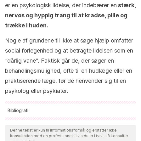
er en psykologisk lidelse, der indebærer en
stærk,
nervøs og hyppig trang til at kradse, pille og
trække i huden.
Nogle af grundene til ikke at søge hjælp omfatter
social forlegenhed og at betragte lidelsen som en
“dårlig vane”. Faktisk går de, der søger en
behandlingsmulighed, ofte til en hudlæge eller en
praktiserende læge, før de henvender sig til en
psykolog eller psykiater.
Bibliografi
Alle citerede kilder blev grundigt gennemgået af vores team
for at sikre deres kvalitet, pålidelighed, aktualitet og validitet.
Denne tekst er kun til informationsformål og erstatter ikke
konsultation med en professionel. Hvis du er i tvivl, så konsulter
Bibliografien i denne artikel blev betragtet som pålidelig og af