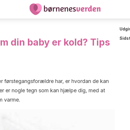
Udgi
Sids
m din baby er kold? Tips
r førstegangsforældre har, er hvordan de kan
er er nogle tegn som kan hjælpe dig, med at
m varme.