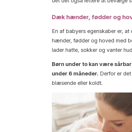
det det også lettere at bevæge si
Dæk hænder, fødder og ho
En af babyers egenskaber er, at 
hænder, fødder og hoved med bomu
lader hatte, sokker og vanter hu
Børn under to kan være sårbar
under 6 måneder.
Derfor er det
blæsende eller koldt.