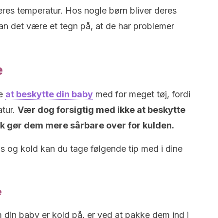
res temperatur. Hos nogle børn bliver deres
n det være et tegn på, at de har problemer
e
ke
at beskytte din baby
med for meget tøj, fordi
atur.
Vær dog forsigtig med ikke at beskytte
sk gør dem mere sårbare over for kulden.
pas og kold kan du tage følgende tip med i dine
e
in baby er kold på, er ved at pakke dem ind i