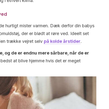
g i ethvert klima.
ved
de hurtigt mister varmen. Dæk derfor din babys
ldstøj, der er blødt at røre ved. Ideelt set
den trække vejret selv
på kolde årstider
.
e, og de er endnu mere sårbare, når de er
 bedst at blive hjemme hvis det er meget