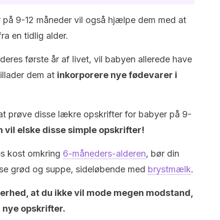
er på 9-12 måneder vil også hjælpe dem med at
ra en tidlig alder.
eres første år af livet, vil babyen allerede have
illader dem at
inkorporere nye fødevarer i
 at prøve disse lækre opskrifter for babyer på 9-
rn vil elske disse simple opskrifter!
es kost omkring
6-måneders-alderen
, bør din
spise grød og suppe, sideløbende med
brystmælk
.
kkerhed, at du ikke vil mode megen modstand,
 nye opskrifter.