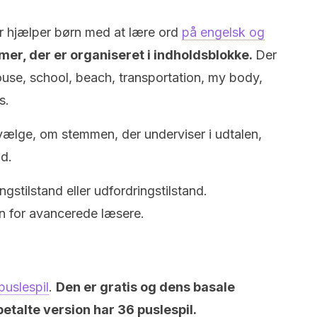
er hjælper børn med at lære ord
på engelsk og
mer, der er organiseret i indholdsblokke.
Der
house, school, beach, transportation, my body,
s.
vælge, om stemmen, der underviser i udtalen,
nd.
gstilstand eller udfordringstilstand.
n for avancerede læsere.
puslespil
.
Den er gratis og dens basale
betalte version har 36 puslespil.