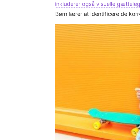
inkluderer også visuelle gættele
Børn lærer at identificere de kor