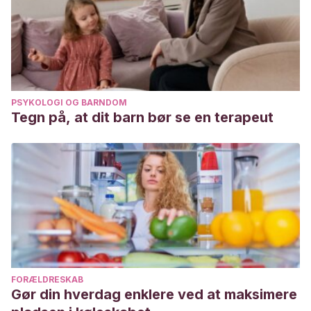
PSYKOLOGI OG BARNDOM
Tegn på, at dit barn bør se en terapeut
FORÆLDRESKAB
Gør din hverdag enklere ved at maksimere