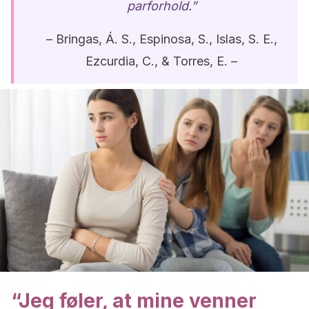
parforhold.”
– Bringas, Á. S., Espinosa, S., Islas, S. E.,
Ezcurdia, C., & Torres, E. –
“Jeg føler, at mine venner