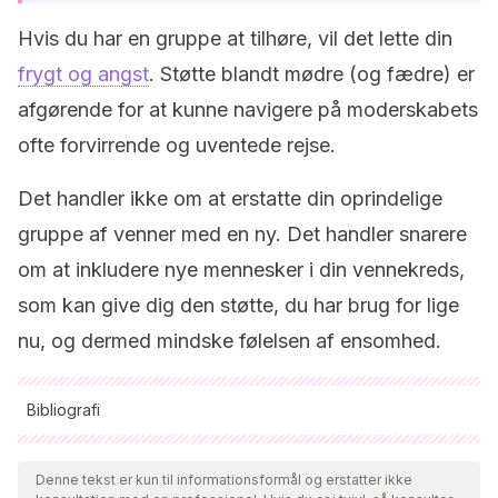
Hvis du har en gruppe at tilhøre, vil det lette din
frygt og angst
. Støtte blandt mødre (og fædre) er
afgørende for at kunne navigere på moderskabets
ofte forvirrende og uventede rejse.
Det handler ikke om at erstatte din oprindelige
gruppe af venner med en ny. Det handler snarere
om at inkludere nye mennesker i din vennekreds,
som kan give dig den støtte, du har brug for lige
nu, og dermed mindske følelsen af ensomhed.
Bibliografi
Alle citerede kilder blev grundigt gennemgået af vores team
for at sikre deres kvalitet, pålidelighed, aktualitet og validitet.
Denne tekst er kun til informationsformål og erstatter ikke