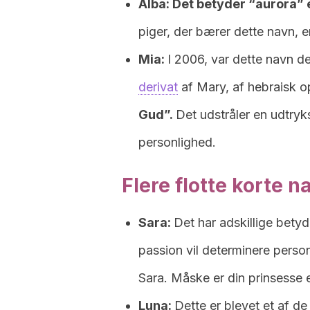
Alba: Det betyder “aurora” el
piger, der bærer dette navn, e
Mia:
I 2006, var dette navn de
derivat
af Mary, af hebraisk o
Gud”.
Det udstråler en udtry
personlighed.
Flere flotte korte n
Sara:
Det har adskillige bety
passion vil determinere perso
Sara. Måske er din prinsesse e
Luna:
Dette er blevet et af de