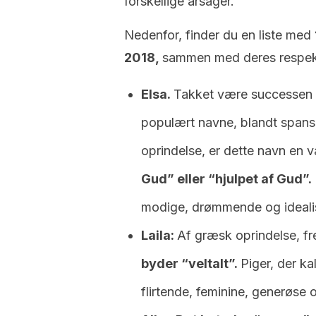
forskellige årsager.
Nedenfor, finder du en liste med
2018,
sammen med deres respekt
Elsa.
Takket være successen 
populært navne, blandt spansk
oprindelse, er dette navn en va
Gud” eller “hjulpet af Gud”.
modige, drømmende og idealis
Laila:
Af græsk oprindelse, fr
byder “veltalt”.
Piger, der ka
flirtende, feminine, generøse o