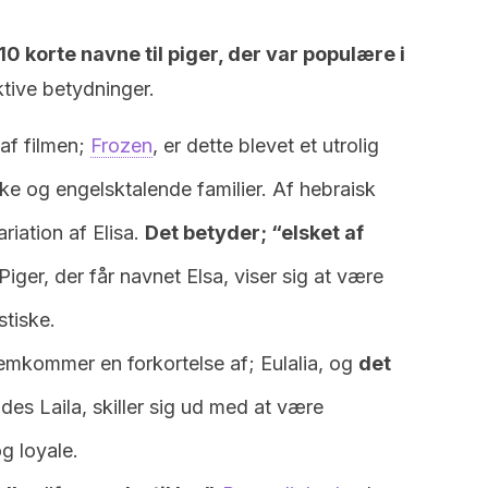
10 korte navne til piger, der var populære i
ive betydninger.
af filmen;
Frozen
, er dette blevet et utrolig
e og engelsktalende familier. Af hebraisk
riation af Elisa.
Det betyder; “elsket af
Piger, der får navnet Elsa, viser sig at være
tiske.
emkommer en forkortelse af; Eulalia, og
det
ldes Laila, skiller sig ud med at være
g loyale.