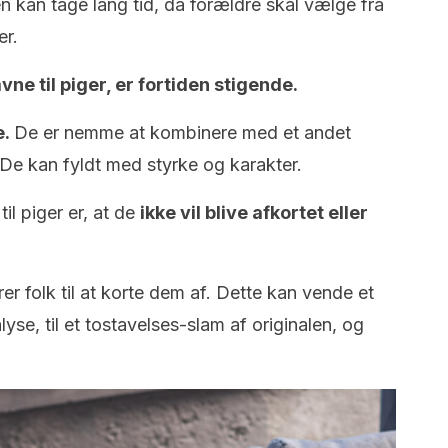
kan tage lang tid, da forældre skal vælge fra
er.
vne til piger, er fortiden stigende.
e.
De er nemme at kombinere med et andet
 De kan fyldt med styrke og karakter.
il piger er, at de
ikke vil blive afkortet eller
r folk til at korte dem af. Dette kan vende et
yse, til et tostavelses-slam af originalen, og