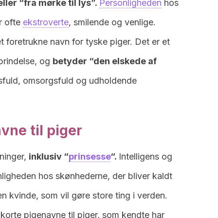
ler “fra mørke til lys”.
Personligheden
hos
r ofte
ekstroverte
, smilende og venlige.
t foretrukne navn for tyske piger. Det er et
prindelse, og
betyder “den elskede af
ksfuld, omsorgsfuld og udholdende
avne til piger
dninger,
inklusiv “
prinsesse
“.
Intelligens og
nligheden hos skønhederne, der bliver kaldt
n kvinde, som vil gøre store ting i verden.
 korte pigenavne til piger, som kendte har