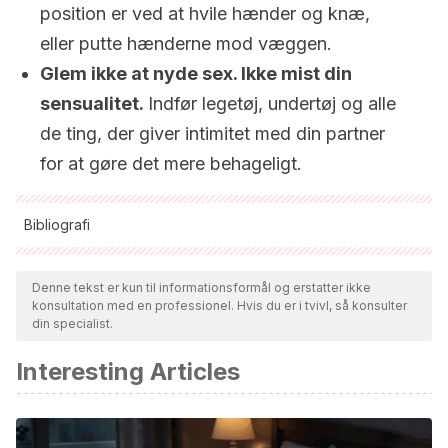
position er ved at hvile hænder og knæ,
eller putte hænderne mod væggen.
Glem ikke at nyde sex. Ikke mist din
sensualitet.
Indfør legetøj, undertøj og alle
de ting, der giver intimitet med din partner
for at gøre det mere behageligt.
Bibliografi
Alle citerede kilder blev grundigt gennemgået af vores team
for at sikre deres kvalitet, pålidelighed, aktualitet og validitet.
Denne tekst er kun til informationsformål og erstatter ikke
konsultation med en professionel. Hvis du er i tvivl, så konsulter
Bibliografien i denne artikel blev betragtet som pålidelig og af
din specialist.
akademisk eller videnskabelig nøjagtighed.
Interesting Articles
Arbués, E. R., & León, M. R.
(2013). Características y
evolución del patrón sexual de la mujer embarazada.
Enfermería Global
,
12
(4), 362-370.