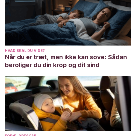
https://revistas.um.es/eglobal/article/view/eglobal.12.4.181521
Byrd JE, Hyde JS, DeLamater JD, Plant EA.
(1998).
Sexuality during pregnancy and the year postpartum. J
Fam Pract. 1998 Oct; 47(4):305-8.
González Labrador, I., & Miyar Pieiga, E.
(2001).
Sexualidad femenina durante la gestación.
Revista cubana
HVAD SKAL DU VIDE?
de medicina general integral
,
17
(5), 497-501.
Når du er træt, men ikke kan sove: Sådan
http://scielo.sld.cu/scielo.php?
beroliger du din krop og dit sind
script=sci_arttext&pid=S0864-21252001000500015
Richard P.
(1984). Sexualidad durante el embarazo. Clin
Obstet Ginecol Norteam 1984;3:904-16.
FORÆLDRESKAB