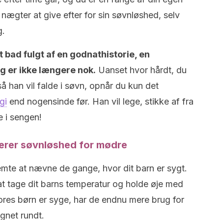
nægter at give efter for sin søvnløshed, selv
g.
 bad fulgt af en godnathistorie, en
g er ikke længere nok.
Uanset hvor hårdt, du
så han vil falde i søvn, opnår du kun det
gi
end nogensinde før. Han vil lege, stikke af fra
 i sengen!
erer søvnløshed for mødre
lemte at nævne de gange, hvor dit barn er sygt.
t tage dit barns temperatur og holde øje med
ores børn er syge, har de endnu mere brug for
net rundt.