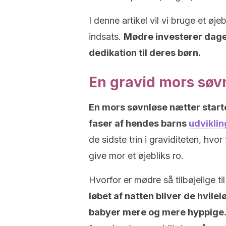
I denne artikel vil vi bruge et ø
indsats.
Mødre investerer dage
dedikation til deres børn.
En gravid mors søv
En mors søvnløse nætter starter
faser af hendes barns
udviklin
de sidste trin i graviditeten, hvo
give mor et øjebliks ro.
Hvorfor er mødre så tilbøjelige t
løbet af natten bliver de hvi
babyer mere og mere hyppige