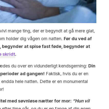
tvivl mange ting, der er begyndt at gå mere glat,
om holder dig vågen om natten.
Før du ved af
, begynder at spise fast føde, begynder at
e skridt
.
ædes du over en vidunderligt kendsgerning:
Din
e perioder ad gangen!
Faktisk, hvis du er en
rn endda hele natten. Dette er en monumental
r!
itel med søvnløse nætter for mor:
“Hun vil
efter time går, og du er en fange af din egen