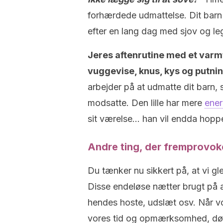
forhærdede udmattelse. Dit barn 
efter en lang dag med sjov og le
Jeres aftenrutine med et varmt
vuggevise, knus, kys og putnin
arbejder på at udmatte dit barn, 
modsatte. Den lille har mere
ener
sit værelse… han vil endda hoppe
Andre ting, der fremprovok
Du tænker nu sikkert på, at vi g
Disse endeløse nætter brugt på a
hendes hoste, udslæt osv. Når v
vores tid og opmærksomhed, døg