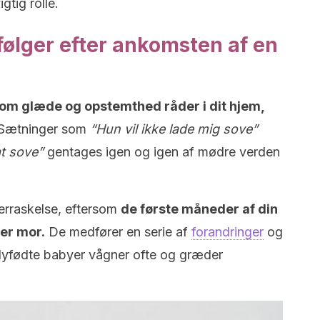
gtig rolle.
følger efter ankomsten af en
om glæde og opstemthed råder i dit hjem,
Sætninger som
“Hun vil ikke lade mig sove”
at sove”
gentages igen og igen af mødre verden
erraskelse, eftersom
de første måneder af din
ver mor.
De medfører en serie af
forandringer
og
Nyfødte babyer vågner ofte og græder