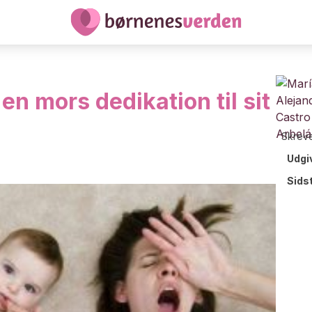
en mors dedikation til sit
Skreve
Udgi
Sids