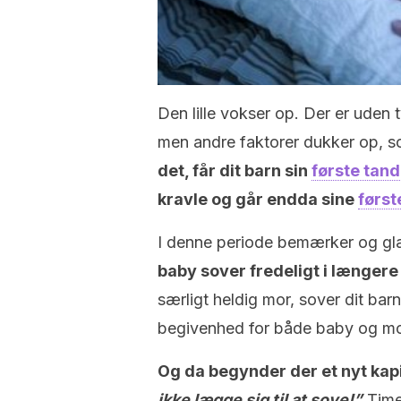
Den lille vokser op. Der er uden 
men andre faktorer dukker op, s
det, får dit barn sin
første tand
kravle og går endda sine
først
I denne periode bemærker og gl
baby sover fredeligt i længer
særligt heldig mor, sover dit ba
begivenhed for både baby og mo
Og da begynder der et nyt kap
ikke lægge sig til at sove!”
Time 