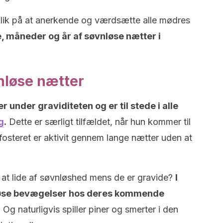
jeblik på at anerkende og værdsætte alle mødres
, måneder og år af søvnløse nætter i
nløse nætter
 under graviditeten og er til stede i alle
g
.
Dette er særligt tilfældet, når hun kommer til
r fosteret er aktivit gennem lange nætter uden at
il at lide af søvnløshed mens de er gravide?
I
leløse bevægelser hos deres kommende
.
Og naturligvis spiller piner og smerter i den