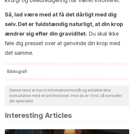
kirurgi og billedredigering har været involveret.
Så, lad være med at få det dårligt med dig
selv. Det er fuldstændig naturligt, at din krop
ændrer sig efter din graviditet.
Du skal ikke
føle dig presset over at genvinde din krop med
det samme.
Bibliografi
Alle citerede kilder blev grundigt gennemgået af vores team
for at sikre deres kvalitet, pålidelighed, aktualitet og validitet.
Denne tekst er kun til informationsformål og erstatter ikke
konsultation med en professionel. Hvis du er i tvivl, så konsulter
Bibliografien i denne artikel blev betragtet som pålidelig og af
din specialist.
akademisk eller videnskabelig nøjagtighed.
Interesting Articles
Canaval, G. E., Jaramillo, C. D., Rosero, D. H., & Valencia, M.
G. (2007). La teoría de las transiciones y la salud de la
mujer en el embarazo y en el posparto.
Aquichan