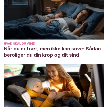
Olivar Bonilla, A. (2002). Cambios biológicos, psicológicos
y sociales durante el embarazo.
Rev Fed Odontol Colomb
,
37-51
La recuperación después del parto. Kidshealth.org. 2018.
https://kidshealth.org/es/parents/recovering-delivery-
esp.html
HVAD SKAL DU VIDE?
Når du er træt, men ikke kan sove: Sådan
beroliger du din krop og dit sind