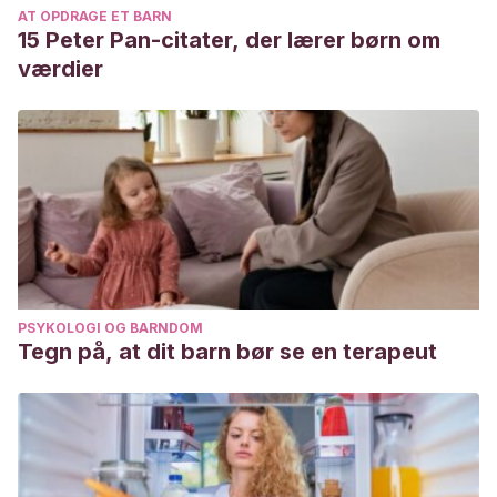
AT OPDRAGE ET BARN
15 Peter Pan-citater, der lærer børn om
værdier
PSYKOLOGI OG BARNDOM
Tegn på, at dit barn bør se en terapeut