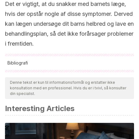
Det er vigtigt, at du snakker med barnets læge,
hvis der opstår nogle af disse symptomer. Derved
kan lægen undersøge dit barns helbred og lave en
behandlingsplan, så det ikke forårsager problemer
i fremtiden.
Bibliografi
Alle citerede kilder blev grundigt gennemgået af vores team
for at sikre deres kvalitet, pålidelighed, aktualitet og validitet.
Denne tekst er kun til informationsformål og erstatter ikke
konsultation med en professionel. Hvis du er i tvivl, så konsulter
Bibliografien i denne artikel blev betragtet som pålidelig og af
din specialist.
akademisk eller videnskabelig nøjagtighed.
Interesting Articles
Asociación Americana de la Diabetes. (2015).
Hiperglucemia. Artículo perteneciente a la Asociación
Americana de la Diabetes.
Martínez Ariza, Leticia. (2016). Cetoacidosis Diabética en