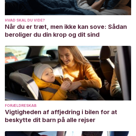
Sportis. Scientific Journal of School Sport, Physical
Education and Psychomotricity.
HVAD SKAL DU VIDE?
https://ruc.udc.es/dspace/handle/2183/22752
Når du er træt, men ikke kan sove: Sådan
MUÑOZ, J. R.
(2004). El aprendizaje significativo y la
beroliger du din krop og dit sind
evaluación de los aprendizajes.
Investigación
educativa
,
8
(14), 47-52.
http://online.aliat.edu.mx/adistancia/dinamica/lecturas/El_apren
FORÆLDRESKAB
Vigtigheden af affjedring i bilen for at
beskytte dit barn på alle rejser