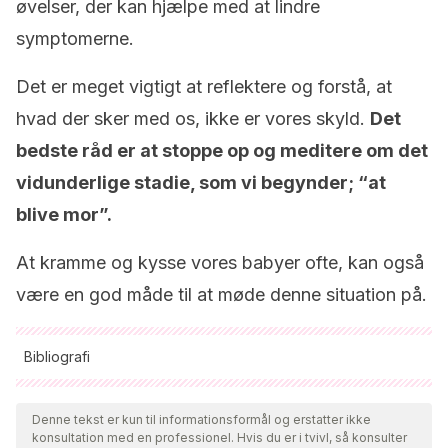
øvelser, der kan hjælpe med at lindre
symptomerne.
Det er meget vigtigt at reflektere og forstå, at
hvad der sker med os, ikke er vores skyld.
Det
bedste råd er at stoppe op og meditere om det
vidunderlige stadie, som vi begynder; “at
blive mor”.
At kramme og kysse vores babyer ofte, kan også
være en god måde til at møde denne situation på.
Bibliografi
Alle citerede kilder blev grundigt gennemgået af vores team
for at sikre deres kvalitet, pålidelighed, aktualitet og validitet.
Denne tekst er kun til informationsformål og erstatter ikke
konsultation med en professionel. Hvis du er i tvivl, så konsulter
Bibliografien i denne artikel blev betragtet som pålidelig og af