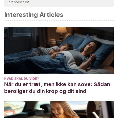
din specialist.
akademisk eller videnskabelig nøjagtighed.
Interesting Articles
Evans, M., Vicuña, M., & Marín, R. (2003). Depresión
postparto realidad en el sistema público de atención de
salud.
Revista chilena de obstetricia y ginecología
,
68
(6),
491-494.
Hasbún Hernández, J., Risco Neira, L., Jadresic Marinovic,
E., Galleguillo U, T., González A, M., & Garay S, J. (1999).
Depresión postparto: prevalencia y factores de riesgo. In
Rev. chil. obstet. ginecol
.
Medina, E. (2013). Diferencias entre la depresión
HVAD SKAL DU VIDE?
postparto, la psicosis postparto y la tristeza postparto.
Når du er træt, men ikke kan sove: Sådan
Perinatología y Reproductiva Humana
.
beroliger du din krop og dit sind
Mendoza, C., & Saldivia, S. (2015). Actualización en
depresión postparto: el desafío permanente de optimizar
su detección y abordaje.
Revista médica de Chile
,
143
(7),
887-894.
https://scielo.conicyt.cl/scielo.php?pid=S0034-