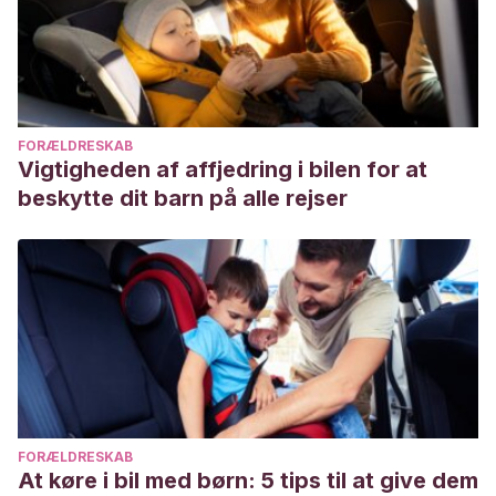
98872015000700010&script=sci_arttext
Miranda Moreno, M. D., Bonilla García, A. M., & Rodríguez
Villar, V. (2015). Depresión Postparto.
Trances
.
FORÆLDRESKAB
Vigtigheden af affjedring i bilen for at
beskytte dit barn på alle rejser
FORÆLDRESKAB
At køre i bil med børn: 5 tips til at give dem