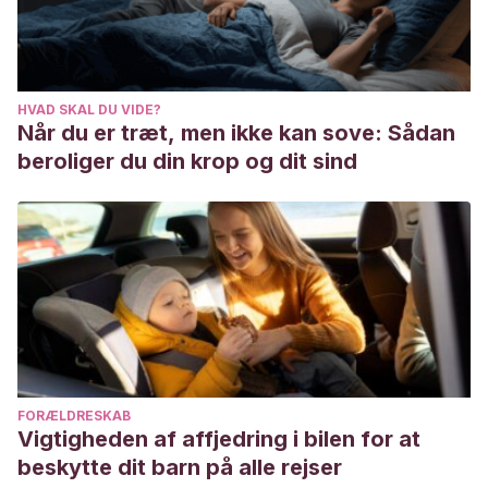
2001 Jul-Aug;19(4):431-6. doi: 10.1016/s0738-
081x(01)00201-2. PMID: 11535384.
LYNFIELD YL.
Effect of pregnancy on the human hair
HVAD SKAL DU VIDE?
cycle. J Invest Dermatol. 1960 Dec;35:323-7. doi:
Når du er træt, men ikke kan sove: Sådan
10.1038/jid.1960.54. PMID: 13764567.
beroliger du din krop og dit sind
FORÆLDRESKAB
Vigtigheden af affjedring i bilen for at
beskytte dit barn på alle rejser