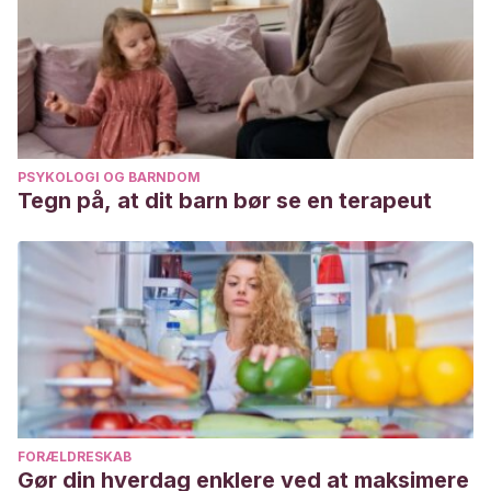
PSYKOLOGI OG BARNDOM
Tegn på, at dit barn bør se en terapeut
FORÆLDRESKAB
Gør din hverdag enklere ved at maksimere