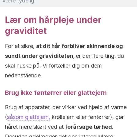
være tydelig.
Lær om hårpleje under
graviditet
For at sikre,
at dit hår forbliver skinnende og
sundt under graviditeten,
er der flere ting, du
skal huske på. Vi fortæller dig om dem
nedenstående.
Brug ikke føntørrer eller glattejern
Brug af apparater, der virker ved hjælp af varme
(
såsom glattejern,
krøllejern eller føntørrer), gør
håret mere skørt ved at
forårsage tørhed.
Desuden ødelægger det den intercellulære