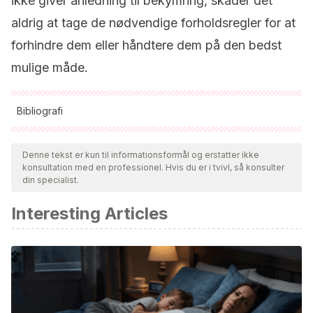
ikke giver anledning til bekymring, skader det
aldrig at tage de nødvendige forholdsregler for at
forhindre dem eller håndtere dem på den bedst
mulige måde.
Bibliografi
Alle citerede kilder blev grundigt gennemgået af vores team
for at sikre deres kvalitet, pålidelighed, aktualitet og validitet.
Denne tekst er kun til informationsformål og erstatter ikke
konsultation med en professionel. Hvis du er i tvivl, så konsulter
Bibliografien i denne artikel blev betragtet som pålidelig og af
din specialist.
akademisk eller videnskabelig nøjagtighed.
Interesting Articles
Chua-Gocheco A, Bozzo P, Einarson A
. Safety of hair
products during pregnancy: personal use and occupational
exposure. Can Fam Physician. 2008 Oct;54(10):1386-8.
PMID: 18854462; PMCID: PMC2567273.
Bolduc C, Shapiro J.
Hair care products: waving,
straightening, conditioning, and coloring. Clin Dermatol.