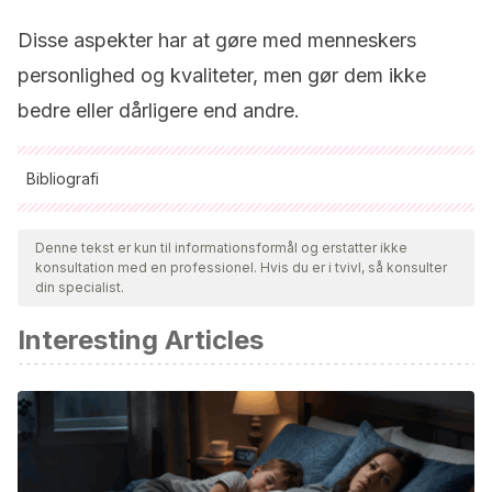
Disse aspekter har at gøre med menneskers
personlighed og kvaliteter, men gør dem ikke
bedre eller dårligere end andre.
Bibliografi
Alle citerede kilder blev grundigt gennemgået af vores team
for at sikre deres kvalitet, pålidelighed, aktualitet og validitet.
Denne tekst er kun til informationsformål og erstatter ikke
konsultation med en professionel. Hvis du er i tvivl, så konsulter
Bibliografien i denne artikel blev betragtet som pålidelig og af
din specialist.
akademisk eller videnskabelig nøjagtighed.
Interesting Articles
Ayuda en Acción (s.f.). El juego no tiene género. Guía
didáctica para educadores infantiles. Disponible en:
https://ayudaenaccion.org/ong/wp-
content/uploads/2017/09/El-juego-no-tiene-
g%C3%A9nero.-0-3-anos-CAS.pdf