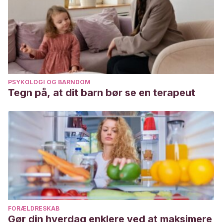
PSYKOLOGI OG BARNDOM
Tegn på, at dit barn bør se en terapeut
FORÆLDRESKAB
Gør din hverdag enklere ved at maksimere