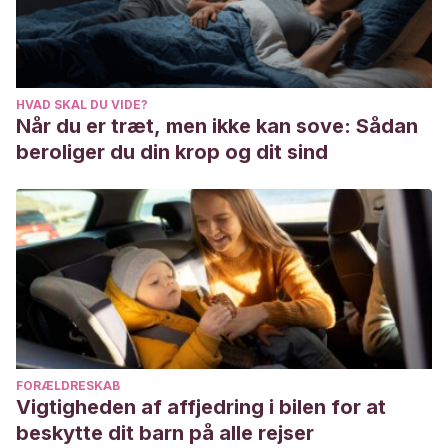
Alemann, C. (2016) Lo que puedes hacer por la igualdad
de género. Blog del BID. Primeros Pasos. Disponible en:
https://blogs.iadb.org/desarrollo-infantil/es/igualdad-de-
genero/
HVAD SKAL DU VIDE?
Gobierno de Aragón (2019) Ni más ni menos. ¿Qué es la
Når du er træt, men ikke kan sove: Sådan
igualdad de género?. Disponible en;
beroliger du din krop og dit sind
https://www.youtube.com/watch?v=j7f_c5XhX4s
Lin Bian, Leslie, S., Cimpian, A. (2017) Los estereotipos de
género sobre la capacidad intelectual emergen temprano
e influyen en los intereses de los niños. Revista Science. –
Vol 355, Issue 6323 – pp.389-391. Disponible
en:https://www.science.org/doi/10.1126/science.aah6524
Ministerio de Educación y Formación Profesional –
Gobierno de España (s.f.) Guía de actividades para
FORÆLDRESKAB
fomentar la igualdad de oportunidades entre niños y niñas.
Vigtigheden af affjedring i bilen for at
Disponible en:
beskytte dit barn på alle rejser