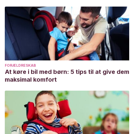
https://www.educacionyfp.gob.es/dam/jcr:b59c1fb7-30c6-
4917-96be-f6a8d7eef619/guia-de-actividades-de-
igualdad.pdf
FORÆLDRESKAB
At køre i bil med børn: 5 tips til at give dem
maksimal komfort