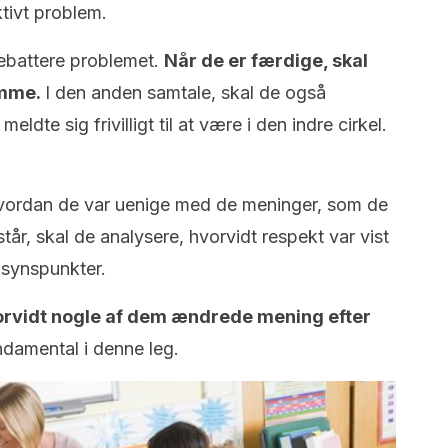
ktivt problem.
debattere problemet.
Når de er færdige, skal
amme.
I den anden samtale, skal de også
eldte sig frivilligt til at være i den indre cirkel.
hvordan de var uenige med de meninger, som de
år, skal de analysere, hvorvidt respekt var vist
ge synspunkter.
vorvidt nogle af dem ændrede mening efter
undamental i denne leg.