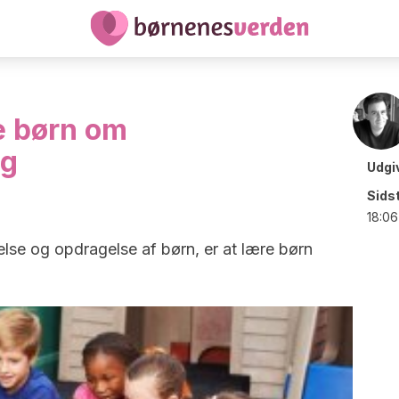
re børn om
ng
Udgi
Sids
18:06
lse og opdragelse af børn, er at lære børn